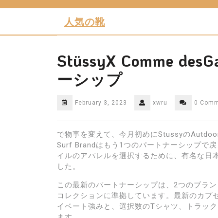
Skip
to
人気の靴
content
StüssyX Comme d
ーシップ
February 3, 2023
xwru
0 Com
で物事を変えて、今月初めにStussyのAutdoor-R
Surf Brandはもう1つのパートナーシップ
イルのアパレルを選択するために、有名な日本のフ
した。
この最新のパートナーシップは、2つのブラン
コレクションに準拠しています。最新のカプ
イベート強みと、選択数のTシャツ、トラッ
ます。