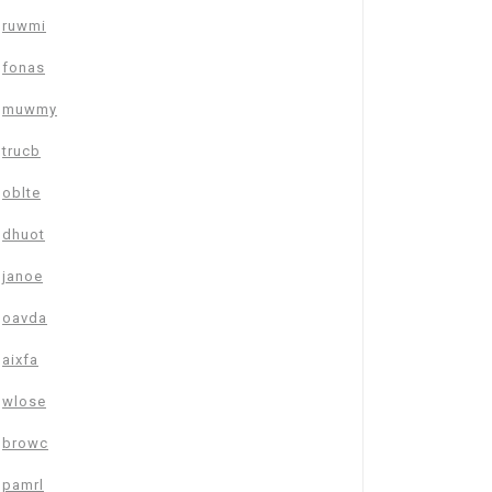
ruwmi
fonas
muwmy
trucb
oblte
dhuot
janoe
oavda
aixfa
wlose
browc
pamrl