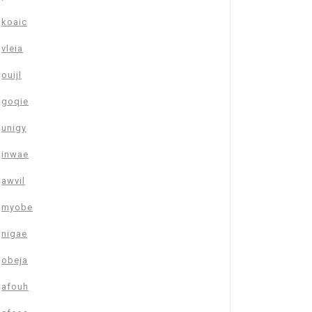
koaic
vleia
ouijl
goqie
unigy
inwae
awvil
myobe
nigae
obeja
afouh