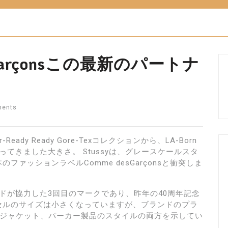
esGarçonsこの最新のパートナ
ments
eady Ready Gore-Texコレクションから、LA-Born
で戻ってきました大きさ。 Stussyは、グレースケールスタ
ァッションラベルComme desGarçonsと衝突しま
ドが協力した3回目のマークであり、昨年の40周年記念
セルのサイズは小さくなっていますが、ブランドのプラ
クジャケット、パーカー製品のスタイルの両方を示してい