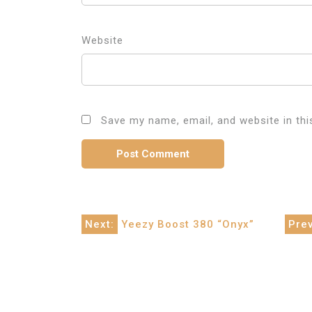
Website
Save my name, email, and website in thi
Post
Next:
Yeezy Boost 380 “Onyx”
Prev
navigation